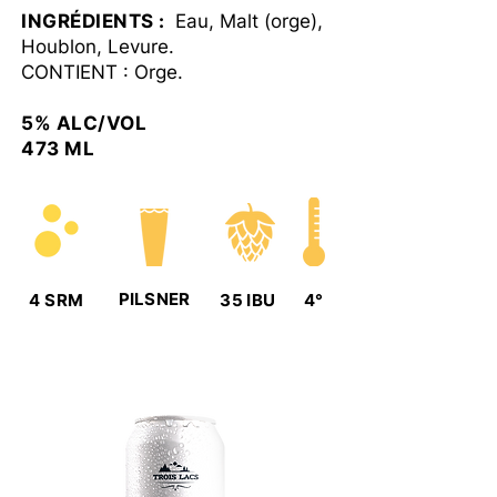
INGRÉDIENTS :
Eau, Malt (orge),
Houblon, Levure.
CONTIENT : Orge.
5% ALC/VOL
473 ML
PILSNER
4 SRM
35 IBU
4°